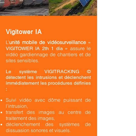
Vigitower IA
L’
unité mobile de vidéosurveillance
«
assure le
VIGITOWER IA 2th 1 dia »
vidéo gardiennage de chantiers et de
sites sensibles.
Le système VIGITRACKING ©
détectent les intrusions et déclenchent
immédiatement les procédures définies
:
Suivi vidéo avec dôme puissant de
l’intrusion,
transfert des images au centre de
traitement des images,
déclenchement des systèmes de
dissuasion sonores et visuels.